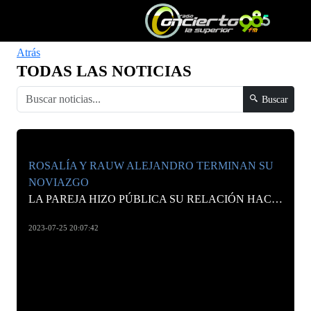
Atrás
TODAS LAS NOTICIAS
Buscar
ROSALÍA Y RAUW ALEJANDRO TERMINAN SU
NOVIAZGO
LA PAREJA HIZO PÚBLICA SU RELACIÓN HACE TRES VERANOS Y ANUNCIÓ SU COMPROMISO EN MARZO, PERO AHORA ‘PEOPLE’ ANUNCIA SU RUPTURA
2023-07-25 20:07:42