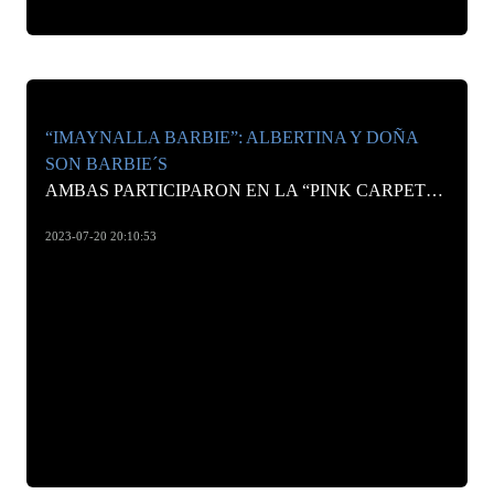
“IMAYNALLA BARBIE”: ALBERTINA Y DOÑA
SON BARBIE´S
AMBAS PARTICIPARON EN LA “PINK CARPET” DEL DISEÑADOR GALO SÁNCHEZ JUNTO CON ANABEL ANGUS Y LENKA NEMER
2023-07-20 20:10:53