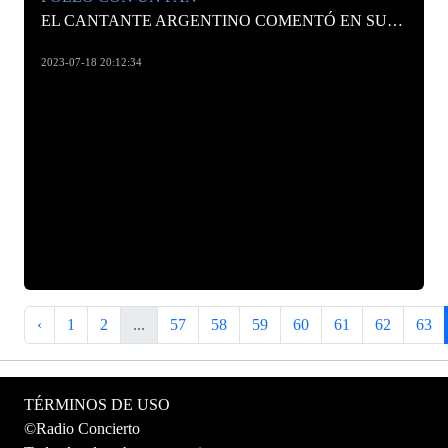
EL CANTANTE ARGENTINO COMENTÓ EN SUS REDES QUE TENÍA HAMBRE, Y UNA SEGUIDORA LE ESCRIBIÓ PARA QUE FUERA A PROBAR SU ESPECIALIDAD.
2023-07-18 20:12:34
‹
1
2
...
57
58
59
60
61
62
63
TÉRMINOS DE USO
©Radio Concierto