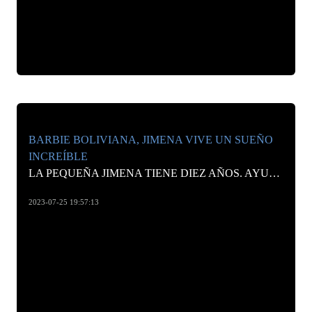
BARBIE BOLIVIANA, JIMENA VIVE UN SUEÑO
INCREÍBLE
LA PEQUEÑA JIMENA TIENE DIEZ AÑOS. AYUDA A SU MADRE VENDIENDO CHICLES Y GOLOSINAS EN LA CIUDAD DE COCHABAMBA
2023-07-25 19:57:13