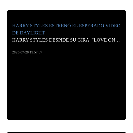
HARRY STYLES ESTRENÓ EL ESPERADO VIDEO
DE DAYLIGHT
HARRY STYLES DESPIDE SU GIRA, "LOVE ON TOUR", CON EL ESTRENO DE "DAYLIGHT", SU NUEVO VIDEOCLIP.
2023-07-20 19:57:57