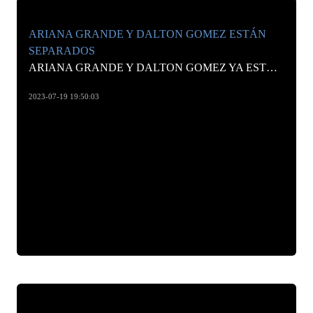
ARIANA GRANDE Y DALTON GOMEZ ESTÁN
SEPARADOS
ARIANA GRANDE Y DALTON GOMEZ YA ESTÁN EN TRÁMITES DE DIVORCIO. LOS MEDIOS ESTADOUNIDENSES CONFIRMAN QUE LLEVAN SEPARADOS VARIOS MESES.
2023-07-19 19:50:03