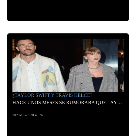
¿TAYLOR SWIFT Y TRAVIS KELCE?
HACE UNOS MESES SE RUMORABA QUE TAYLOR SWIFT TENÍA NUEVO NOVIO, Y FINALMENTE SE HA CONFIRMADO QUE HAY UN ROMANCE COCINÁNDOSE POR AHÍ
2023-10-23 20:45:36