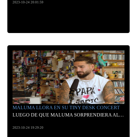
2023-10-24 20:01:59
MALUMA LLORA EN SU TINY DESK CONCERT
LUEGO DE QUE MALUMA SORPRENDIERA AL MUNDO CON EL NOTICIÓN Y LAS IMÁGENES DEL EMBARAZO DE SU NOVIA SUSANA GÓMEZ, EL CANTANTE ESTRENÓ UN TINY DESK
2023-10-24 19:29:20