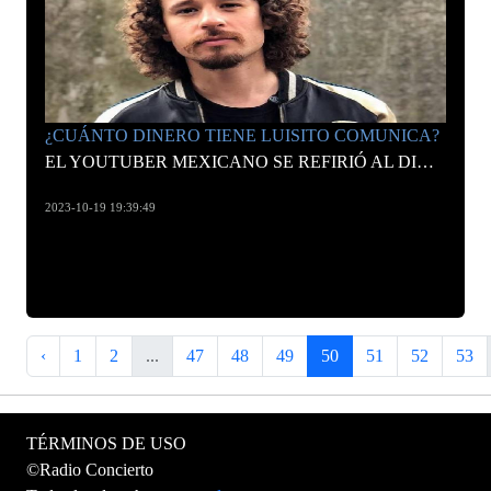
¿CUÁNTO DINERO TIENE LUISITO COMUNICA?
EL YOUTUBER MEXICANO SE REFIRIÓ AL DINERO ACUMULADO QUE HA OBTENIDO GRACIAS AL CONTENIDO QUE COMPARTE EN SUS CANALES.
2023-10-19 19:39:49
‹
1
2
...
47
48
49
50
51
52
53
TÉRMINOS DE USO
©Radio Concierto