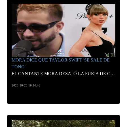
MORA DICE QUE TAYLOR SWIFT 'SE SALE DE
TONO'
EL CANTANTE MORA DESATÓ LA FURIA DE CIENTOS DE FANÁTICOS EN REDES SOCIALES LUEGO DE ASEGURAR QUE TAYLOR SWIFT NO PODRÍA CANTAR UNA CANCIÓN DE REGUETÓN
2023-10-20 19:14:46