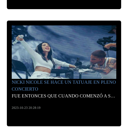
NICKI NICOLE SE HACE UN TATUAJE EN PLENO
CONCIERTO
FUE ENTONCES QUE CUANDO COMENZÓ A SONAR LA CANCIÓN “WAPO TRAKETERO”, EN ESE MOMENTO APARECIÓ EL TATUADOR TOTO TATUER CON TODOS LOS INSTRUMENTOS LISTOS
2023-10-23 20:28:19