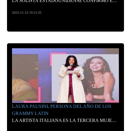
LA SOLISTA ESTADOUNIDENSE CONFIRMÓ EN LA PREMIÉRE QUE FUE UN HONOR CREAR UNA CANCIÓN PARA UNA SAGA DE LA QUE ES ADMIRADORA
2023-11-15 19:15:35
LAURA PAUSINI, PERSONA DEL AÑO DE LOS
GRAMMY LATIN
LA ARTISTA ITALIANA ES LA TERCERA MUJER RECONOCIDA POR LA ACADEMIA LATINA DE LA GRABACIÓN COMO PERSONA DEL AÑO TRAS GLORIA ESTEFAN Y SHAKIRA