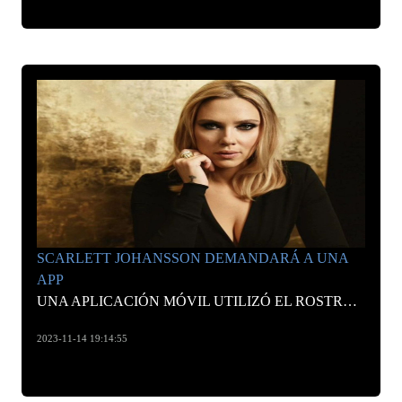
SCARLETT JOHANSSON DEMANDARÁ A UNA
APP
UNA APLICACIÓN MÓVIL UTILIZÓ EL ROSTRO DE LA ACTRIZ SIN SU PERMISO EN UN VIDEO, RAZÓN POR LA CUAL DECIDIÓ EMPRENDER ACCIONES LEGALES EN SU CONTRA.
2023-11-14 19:14:55