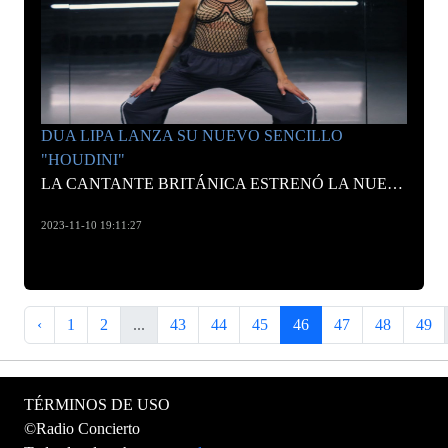
DUA LIPA LANZA SU NUEVO SENCILLO
"HOUDINI"
LA CANTANTE BRITÁNICA ESTRENÓ LA NUEVA CANCIÓN CON TINTES DE POP PSICODÉLICO CON KEVIN PARKER DE TAME IMPALA.
2023-11-10 19:11:27
‹
1
2
...
43
44
45
46
47
48
49
TÉRMINOS DE USO
©Radio Concierto