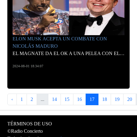
ELON MUSK ACEPTA UN COMBATE CON
NICOLÁS MADURO
EL MAGNATE DA EL OK A UNA PELEA CON EL PRESIDENTE DE VENEZUELA.
2024-08-01 18:34:07
‹
1
2
...
14
15
16
17
18
19
20
TÉRMINOS DE USO
©Radio Concierto