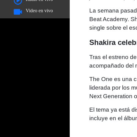
La semana pasada,
Video en vivo
Beat Academy. Sha
single sobre el es
Shakira celeb
Tras el estreno d
acompañado del me
The One es una co
liderada por los 
Next Generation of
El tema ya está d
incluye en el álb