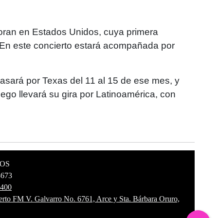
lloran en Estados Unidos, cuya primera
. En este concierto estará acompañada por
 pasará por Texas del 11 al 15 de ese mes, y
ego llevará su gira por Latinoamérica, con
OS
4673
6400
rto FM V. Galvarro No. 6761, Arce y Sta. Bárbara Oruro,