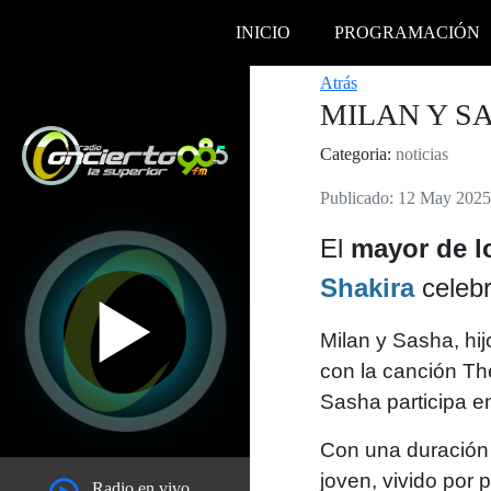
INICIO
PROGRAMACIÓN
Atrás
MILAN Y S
Categoria:
noticias
Publicado: 12 May 2025
El
mayor de l
Shakira
celebr
Milan y Sasha, hij
con la canción The
Sasha participa en
Con una duración 
joven, vivido por 
Radio en vivo