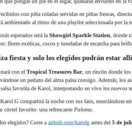
que pongas un pie en el lugar, quedarás envuelto en la vi
ecibidos con piña coladas servidas en piñas frescas, directa
á ambientado al ritmo de una playlist seleccionada por la m
 más esperados será la
Showgirl Sparkle Station
, donde t
um: flores exóticas, cocos y toneladas de escarcha para bril
a fiesta y solo los elegidos podrán estar all
ntará con el
Tropical Treasures Bar
, un rincón donde los
evándose un pedazo del alma paisa consigo. Además, los as
 salsa favorita de Karol, interpretando en vivo los nuevos t
: Karol G compartirá la noche con sus fans, mezclándose ent
u cóctel favorito: una refrescante
Paloma
.
los elegidos? Corre a
airbnb.com/karolg
antes del
5 de jul