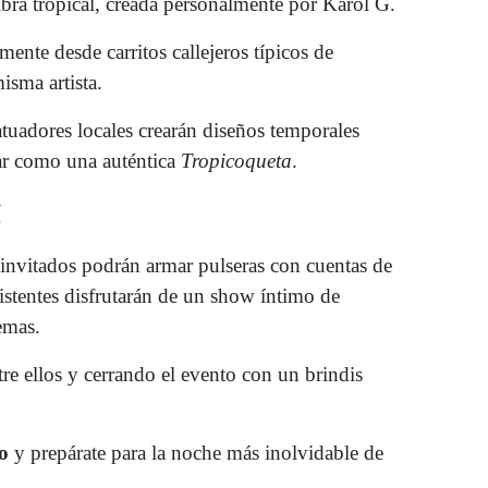
bra tropical, creada personalmente por Karol G.
mente desde carritos callejeros típicos de
isma artista.
atuadores locales crearán diseños temporales
lar como una auténtica
Tropicoqueta
.
í
 invitados podrán armar pulseras con cuentas de
istentes disfrutarán de un show íntimo de
emas.
re ellos y cerrando el evento con un brindis
io
y prepárate para la noche más inolvidable de