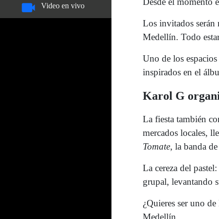
Desde el momento en 
Video en vivo
Los invitados serán r
Medellín. Todo estar
Uno de los espacios
inspirados en el álb
Karol G organiz
La fiesta también co
mercados locales, ll
Tomate
, la banda de
La cereza del pastel
grupal, levantando s
¿Quieres ser uno de 
Medellín.