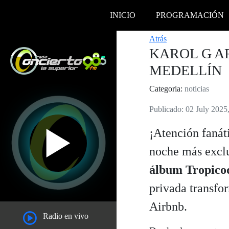
INICIO
PROGRAMACIÓN
Atrás
KAROL G A
MEDELLÍN
Categoria:
noticias
Publicado: 02 July 2025
¡Atención fanát
noche más exclu
álbum Tropico
privada transfo
Airbnb.
Radio en vivo