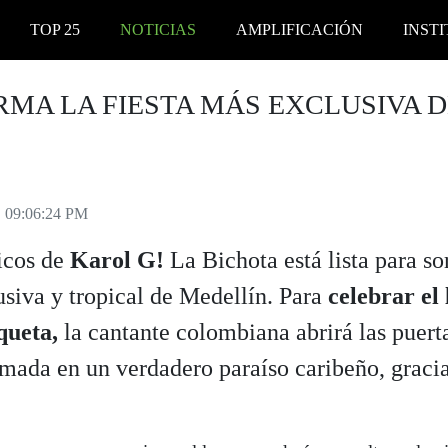
TOP 25
NOTICIAS
AMPLIFICACIÓN
INST
RMA LA FIESTA MÁS EXCLUSIVA 
, 09:06:24 PM
icos de
Karol G!
La Bichota está lista para s
siva y tropical de Medellín. Para
celebrar el
queta,
la cantante colombiana abrirá las puert
rmada en un verdadero paraíso caribeño, graci